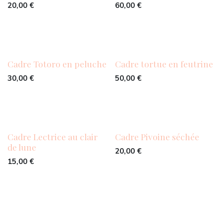
20,00
€
60,00
€
Cadre Totoro en peluche
Cadre tortue en feutrine
30,00
€
50,00
€
Cadre Lectrice au clair
Cadre Pivoine séchée
de lune
20,00
€
15,00
€