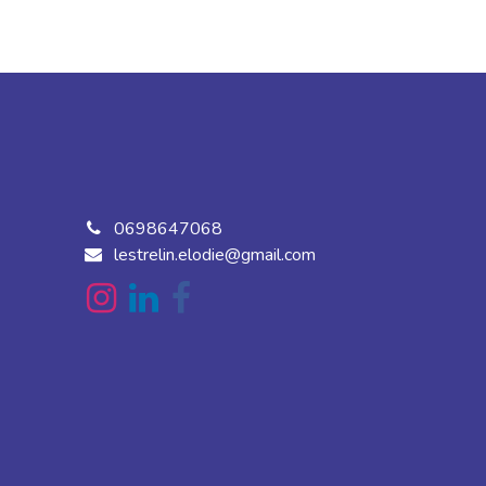
0698647068
lestrelin.elodie@gmail.com